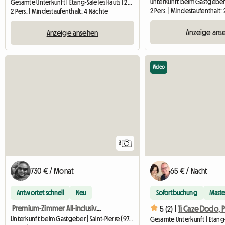
Unterkunft beim Gastgeber |
Gesamte Unterkunft | Etang-Salé les Hauts | 20 M2
2 Pers. | Mindestaufenthalt:
2 Pers. | Mindestaufenthalt: 4 Nächte
Anzeige ans
Anzeige ansehen
Video
3
730 € / Monat
65 € / Nacht
Antwortet schnell
Neu
Sofortbuchung
Maste
Premium-Zimmer All-inclusive – eigenes Bad – Saint-Pierre
5 (2) |
Unterkunft beim Gastgeber | Saint-Pierre (97410) | 12 M2