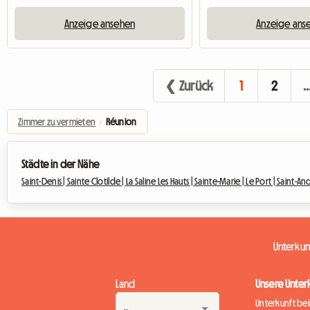
Anzeige ansehen
Anzeige ans
❮ Zurück
1
2
Zimmer zu vermieten
›
Réunion
Städte in der Nähe
Saint-Denis |
Sainte Clotilde |
La Saline Les Hauts |
Sainte-Marie |
Le Port |
Saint-And
Unterku
Land
Unsere Unter
Unterkunft be