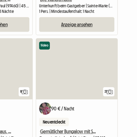
Gesamte Unterkunft | Saint-Paul (97460) | 45 M2
Unterkunft beim Gastgeber | Sainte-Marie (97438) | 9 M2
 3 Nächte
1 Pers. | Mindestaufenthalt: 1 Nacht
ehen
Anzeige ansehen
Video
8
21
90 € / Nacht
Neu entdeckt
Zimmer in einem Privathaus, Bamboo Line
Gemütlicher Bungalow mit Spa und kostenloser Vorspeisenplatte