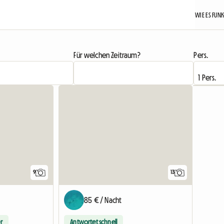
WIE ES FUN
Für welchen Zeitraum?
Pers.
9
13
85 € / Nacht
r
Antwortet schnell