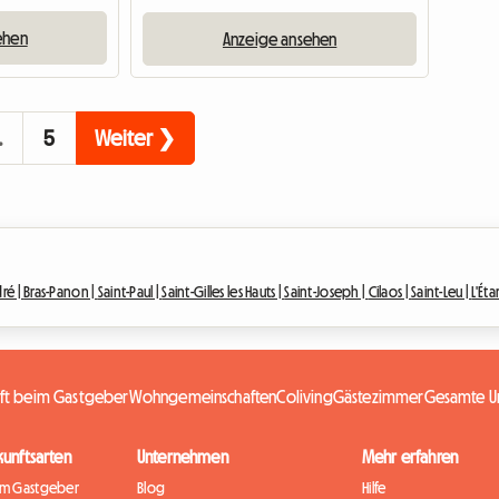
ehen
Anzeige ansehen
…
5
Weiter ❯
ré |
Bras-Panon |
Saint-Paul |
Saint-Gilles les Hauts |
Saint-Joseph |
Cilaos |
Saint-Leu |
L'Ét
nft beim Gastgeber
Wohngemeinschaften
Coliving
Gästezimmer
Gesamte Un
kunftsarten
Unternehmen
Mehr erfahren
im Gastgeber
Blog
Hilfe