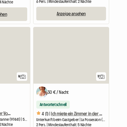
6 Pers. | Mindestaufenthalt: 2 Nächte
 4 Nächte
Anzeige ansehen
ehen
16
11
30 € / Nacht
Antwortet schnell
Der Tuit-Tuit (endemischer Vogel der Insel)
4 (1) |
Ich miete ein Zimmer in der Wohnung, in der ich wohne.
Gesamte Unterkunft | Ste Suzanne (97441) | 54 M2
Unterkunft beim Gastgeber | La Possession (97419) | 9 M2
 2 Nächte
2 Pers. | Mindestaufenthalt: 5 Nächte