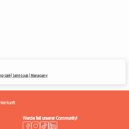
ang-Salé |
Saint-Louis |
Manapany
terkunft
Werde Teil unserer Community!