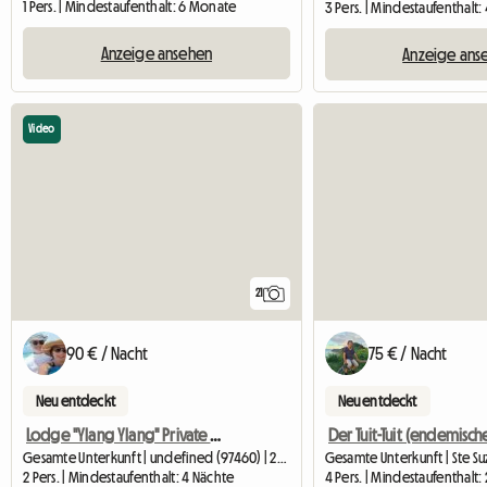
1 Pers. | Mindestaufenthalt: 6 Monate
3 Pers. | Mindestaufenthalt:
Anzeige ansehen
Anzeige ans
Video
21
90 € / Nacht
75 € / Nacht
Neu entdeckt
Neu entdeckt
Lodge "Ylang Ylang" Private Gite
Gesamte Unterkunft | undefined (97460) | 27 M2
2 Pers. | Mindestaufenthalt: 4 Nächte
4 Pers. | Mindestaufenthalt: