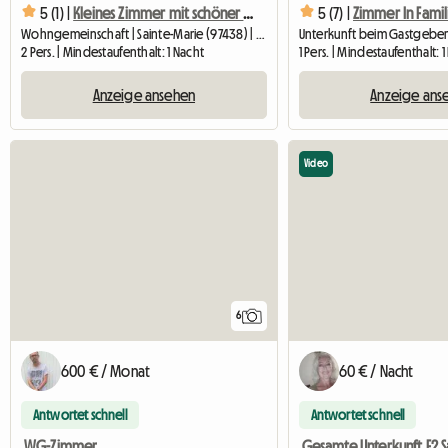
5 (1) |
Kleines Zimmer mit schöner Aussicht von der Terrasse
5 (7) |
Zimmer In Famil
Wohngemeinschaft | Sainte-Marie (97438) | 12 M2
2 Pers. | Mindestaufenthalt: 1 Nacht
1 Pers. | Mindestaufenthalt: 
Anzeige ansehen
Anzeige ans
Video
6
600 € / Monat
60 € / Nacht
Antwortet schnell
Antwortet schnell
WG-Zimmer