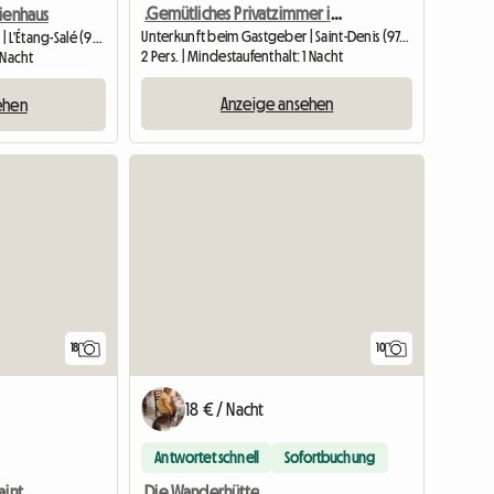
.Gemütliches Privatzimmer in Villa mit Whirlpool und Swimmingpool
ienhaus
Unterkunft beim Gastgeber | Saint-Denis (97400) | 20 M2
Unterkunft beim Gastgeber | L'Étang-Salé (97427) | 40 M2
2 Pers. | Mindestaufenthalt: 1 Nacht
1 Nacht
Anzeige ansehen
ehen
18
10
18 € / Nacht
Antwortet schnell
Sofortbuchung
Gesamte Unterkunft F2 Saint Paul Zentrum
Die Wanderhütte