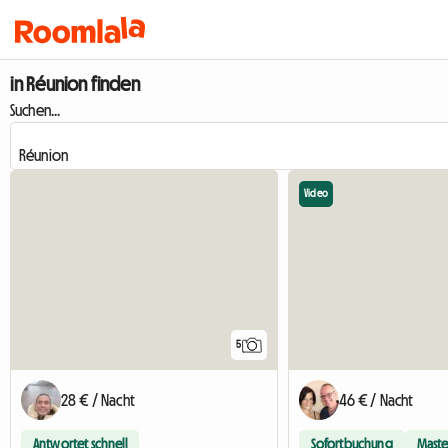
in Réunion finden
Suchen...
Video
5
28 € / Nacht
46 € / Nacht
Antwortet schnell
Sofortbuchung
Maste