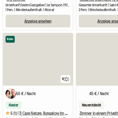
Unterkunft beim Gastgeber | Le Tampon (97430) | 9 M2
1 Pers. | Mindestaufenthalt: 1 Monat
2 Pers. | Mindestaufenthalt:
Anzeige ansehen
Anzeige ans
Video
12
55 € / Nacht
45 € / Nacht
Master
Neu entdeckt
5 (1) |
Ti Caze Nature, Bungalow Im Schatten Des Baumes Des Reisenden