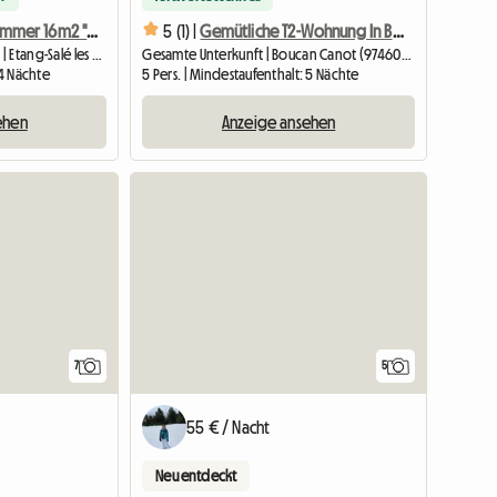
Klimatisiertes Zimmer 16m2 "le Dodo Salé"
5 (1) |
Gemütliche T2-Wohnung In Boucan Canot
Unterkunft beim Gastgeber | Etang-Salé les Hauts | 16 M2
Gesamte Unterkunft | Boucan Canot (97460) | 55 M2
 4 Nächte
5 Pers. | Mindestaufenthalt: 5 Nächte
ehen
Anzeige ansehen
7
5
55 € / Nacht
Neu entdeckt