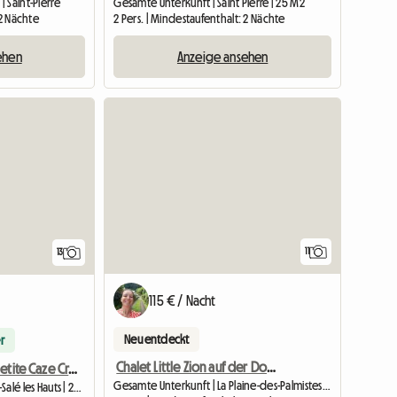
 Saint-Pierre
Gesamte Unterkunft | Saint Pierre | 25 M2
 2 Nächte
2 Pers. | Mindestaufenthalt: 2 Nächte
ehen
Anzeige ansehen
Zur Anzeige
11
13
115 € / Nacht
Neu entdeckt
r
Chalet Little Zion auf der Domaine de Baradoz
Ti Caze Dodo, Petite Caze Creole
Gesamte Unterkunft | La Plaine-des-Palmistes (97431) | 65 M2
Gesamte Unterkunft | Etang-Salé les Hauts | 26 M2